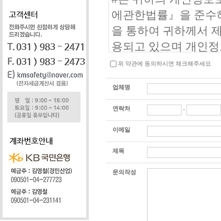
에관한법률』을 준수하
을 통하여 귀하께서 
용되고 있으며 개인정
려드립니다.
위 약관에 동의하시면 체크해주세요
업체명
1. 개인정보의 수집 
#는 프로젝트 의뢰 하
연락처
-
의 원하고자 하는 프
이메일
귀하의 개인정보를 수
제목
2. 수집하는 개인 정
문의작성
- 고객명 : 상담 신
- 이메일주소, 연락처
의 확보