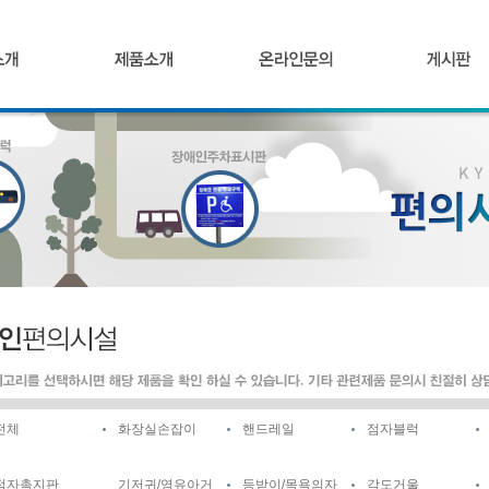
전체
화장실손잡이
핸드레일
점자블럭
점자촉지판
기저귀/영유아거
등받이/목욕의자
각도거울