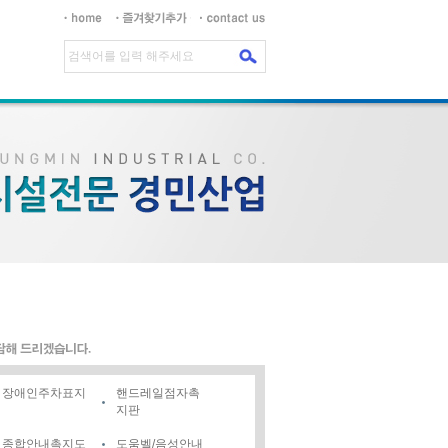
장애인주차표지
핸드레일점자촉
지판
종합안내촉지도
도움벨/음성안내