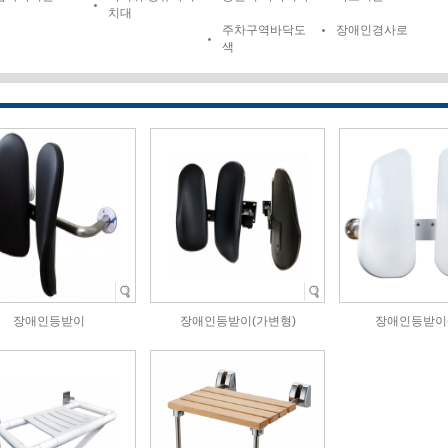
치대
주차구역바닥도
장애인경사로
색
장애인등받이
장애인등받이(가변형)
장애인등받이(