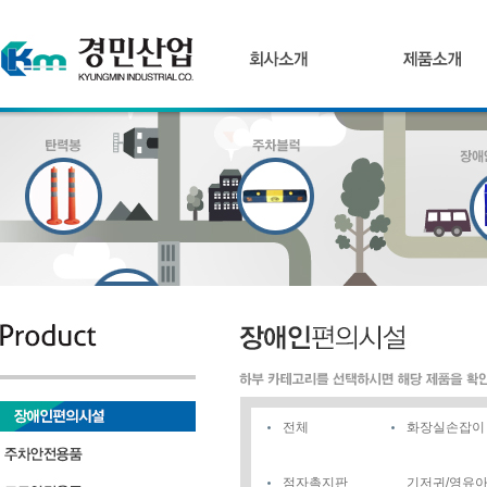
전체
화장실손잡이
점자촉지판
기저귀/영유