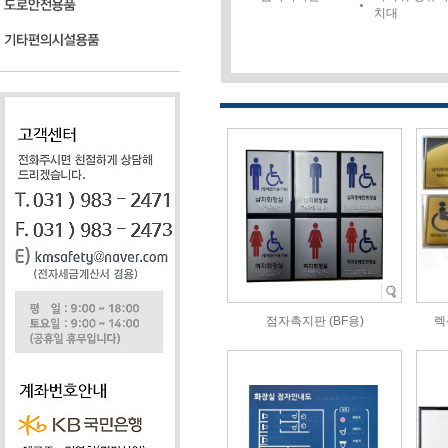
치대
점자촉지판 (BF용)
렉