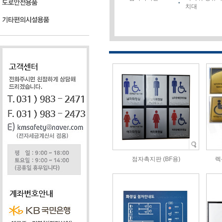
치대
점자촉지판 (BF용)
렉