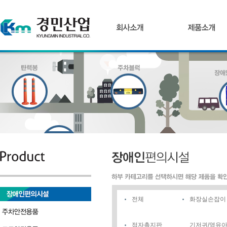
전체
화장실손잡이
점자촉지판
기저귀/영유