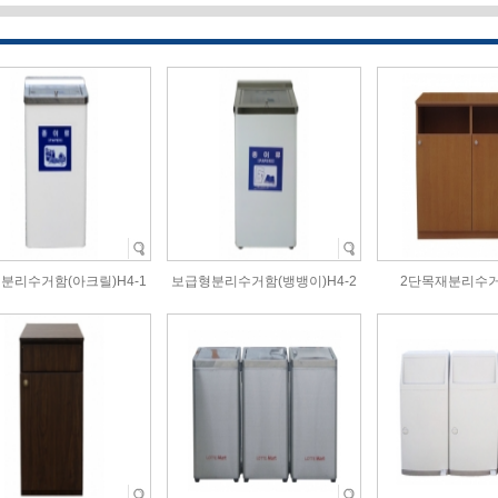
분리수거함(아크릴)H4-1
보급형분리수거함(뱅뱅이)H4-2
2단목재분리수거함