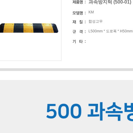
과속방지턱 (500-01)
KM
합성고무
L500mm * 도로폭 * H50mm