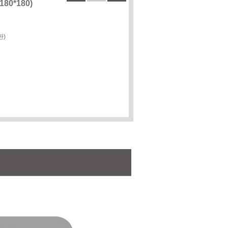
0*180)
판)