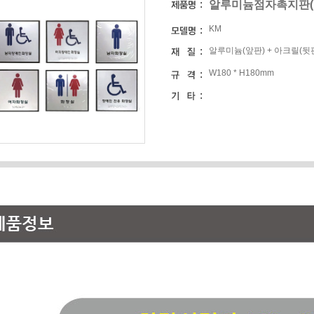
알루미늄점자촉지판(18
KM
알루미늄(앞판) + 아크릴(뒷
W180 * H180mm