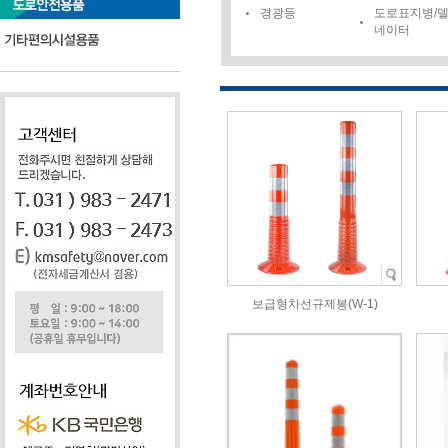
경광등
도로표지병/
네이터
보급형차선규제봉(W-1)